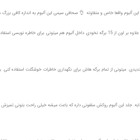
این آلبوم واقعا خاص و متفاوته 👌 صحافی سیمی این آلبوم به اندازه کافی بزر
این آلبوم بزرگ 15 برگه چسبی برای چسبوندن عکس ها در صفحه سفید داره. علاوه بر اون از 15 برگه نخودی داخل آلبوم 
دیدی. میتونی از تمام برگه هاش برای نگهداری خاطرات خوشگلت استفاده کنی. وی
ه. جلد این آلبوم روکش سلفونی داره که باعث میشه خیلی راحت بتونی تمیزش ک