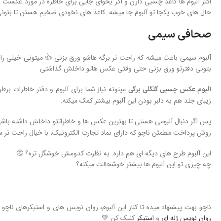
اکثر آلبوم ها کاغذ چسبی دارن و اگر بخوای جایی برای خاطره در مورد عکست 
حال های خوب یکجا تو آلبوم جا میشه. کاغذ های نخودی ضخیم هستن تا بتون
صحافی سیمی
آلبوم سیمی باعث میشه که راحت تر برگه هاشو ورق بزنی 👍 میتونی خیلی راح
بتونی دفترتو ورق بزنی حتی وقتی عکس هاتو داخلش گذاشتی
میتونه نیاز شما برای آلبوم و دفتر خاطرات ب
آلبوم عکس چسبی گلگلی برگی
زیبای جلد هم به دلبر بودن این آلبوم بیشتر کمک میکنه.
پس اگر دنبال آلبومی هستی تا بهترین عکس ها و خاطراتتو داخلش داشته باشی
روش پرداخت مطمئن ناچو که دارای نماد تجارت الکترونیک، با خیال راحت تر
این آلبوم طرح های دیگه ای هم داره. به نظرت کدومش خوشگل تره؟ 🤔
چه چیزی تو این آلبوم ها بیشتر خوشحالت میکنه؟
ناچو بهت پیشنهاد میده تا کنار این آلبوم، روان نویس های و استیکرهای نا
روان نویس ژله ای
و
استیکر
کلیک کن 💚