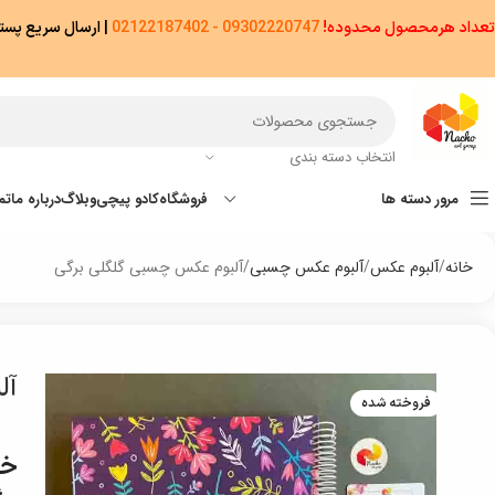
تعداد هرمحصول محدوده!
09302220747 - 02122187402
|
ارسال سریع پستی پیشتاز/اکسپ
انتخاب دسته بندی
مرور دسته ها
فروشگاه
کادو پیچی
وبلاگ
درباره ما
تم
خانه
آلبوم عکس
آلبوم عکس چسبی
آلبوم عکس چسبی گلگلی برگی
آل
فروخته شده
خر