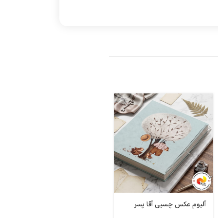
آلبوم عکس چسبی آقا پسر
آلبوم عکس چسبی هدایا