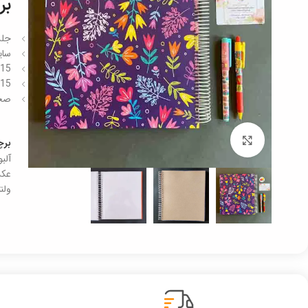
بر
جلد
سایز کلی 
15 برگ چسبی سفید رنگ برای عکس
15 برگ کاغذ نخودی – 95 گرمی برای خاطره نویسی
صحا
برای بزرگنمایی کلیک کنید
بر
آلب
عک
ولن