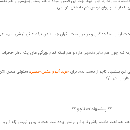
داشته باشی نداره. این آلبوم بهت این فضارو میده تا هم بتونی بنویسی و هم نق
ی با ماژیک و روان نویس هم داخلش بنویسی
ت ازش استفاده کنی و در دراز مدت نگران جدا شدن برگه هاش نباشی. سیم های ای
رطرف کنه چون هم سایز مناسبی داره و هم اینکه تمام ویژگی های یک دفتر خاطرا
 این پیشنهاد ناچو از دست نده. برای
، میتونی همین الان
خرید آلبوم عکس چسبی
 سفارش بدی 🙂
** پیشنهادات ناچو **
چو هم همراهت داشته باشی تا برای نوشتن یادداشت هات با روان نویس ژله ای و 