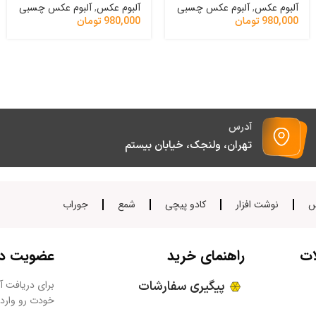
آلبوم عکس
,
آلبوم عکس چسبی
آلبوم عکس
,
آلبوم عکس چسبی
980,000
تومان
980,000
تومان
آدرس
تهران، ولنجک، خیابان بیستم
س
نوشت افزار
کادو پیچی
شمع
جوراب
ات
راهنمای خرید
عضویت در 
پیگیری سفارشات
برای دریافت آخ
خودت رو وارد 