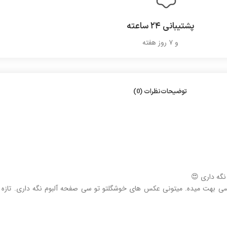
پشتیبانی ۲۴ ساعته
و ۷ روز هفته
توضیحات
نظرات (0)
گه داری 😍
کسی بهت میده. میتونی عکس های خوشگلتو تو سی صفحه آلبوم نگه داری. تازه 