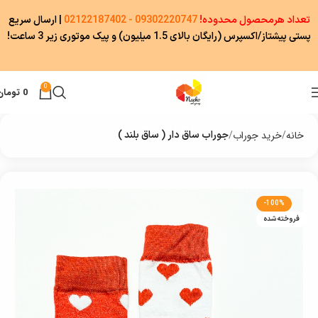
تعداد هرمحصول محدوده!
09302220747 - 02122187402
|
ارسال سریع
پستی پیشتاز/اکسپرس (رایگان بالای 1.5 میلیون) و پیک موتوری زیر 3 ساعت!
0
0
تومان
خانه
خرید جوراب
جوراب ساق دار ( ساق بلند )
-100%
فروخته شده