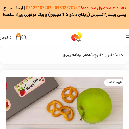
تعداد هرمحصول محدوده!
09302220747 - 02122187402
|
ارسال سریع
پستی پیشتاز/اکسپرس (رایگان بالای 1.5 میلیون) و پیک موتوری زیر 3 ساعت!
0
0
تومان
خانه
دفتر و دفترچه
دفتر برنامه ریزی
فروخته شده