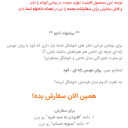
توجه: این محصول قابلیت تولید مجدد در زمانی کوتاه را دارد
و قابل سفارش برای
را نیز در
دارد
سفارشات عمده
تعداد دلخواه شما
** پیشنهاد ناچو **
برای نوشتن تو این دفتر های خوشکل حتما نیاز داری که اتود یا روان نویس
ژله ای حرفه ای خاص هم همراهش داشته باشی 🙂
تو سایت ناچو کلی مدل خاص و خوشگل منتظرتن!
اینجارو ببین:
روان نویس ژله ای
،
اتود
به نظرت کدوم مدل طرحش خوشگل ترینه؟
همین الان سفارش بده!
برای سفارش:
۱- دکمه “
” رو بزن
افزودن به سبد خرید
۲- دکمه “
” رو بزن
تسویه حساب