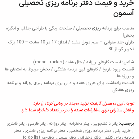
خرید و قیمت دفتر برنامه ریزی تحصیلی
آسمون
مناسب برای
/ صفحات رنگی با طراحی جذاب و انگیزه
برنامه ریزی تحصیلی
بخش!
دارای جلد مقوایی – سیم دوبل سفید / اندازه 17 در 10 سانت – 100 برگ
تحریر گرماژ 80
لیست کارهای روزانه / حال هفته (mood-tracker)
شامل:
قسمت ورود تاریخ / کارهای فوق برنامه هفتگی / بخش مربوط به امتحان ها
و پروژه ها
قسمت یادداشت برای هرروز هفته و عالی برای
و
برنامه ریزی روزانه
برنامه
ریزی هفتگی
توجه: این محصول قابلیت تولید مجدد در زمانی کوتاه را دارد
و قابل سفارش برای
را نیز در
دارد
سفارشات عمده
تعداد دلخواه شما
پلنر دانشجویی
,
پلنر دخترانه
,
پلنر روزانه
,
پلنر فارسی
,
پلنر فانتزی
برچسب:
,
خرید پلنر
,
دفتر برنامه ریزی شخصی
,
دفتر برنامه ریزی فانتزی
,
دفتر
برنامه ریزی کنکور
,
دفتر دخترانه
,
دفتر سیمی
,
دفترچه to do list