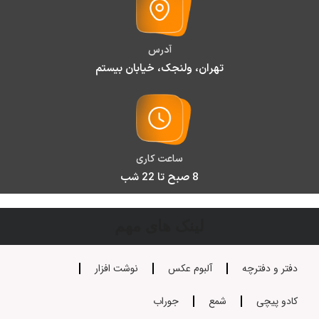
آدرس
تهران، ولنجک، خیابان بیستم
ساعت کاری
8 صبح تا 22 شب
لینک های مهم
دفتر و دفترچه
آلبوم عکس
نوشت افزار
کادو پیچی
شمع
جوراب