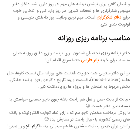
و فضای کافی برای نوشتن برنامه های مهم هر روز داری. شما داخل دفتر
میتونی شکرگزاری ها و لحظات شیرین هر روز وارد کنی و انتخابی خوب
برای
است.. مهم ترین وظایف روز داخلش بنویسی و
دفتر شکرگزاری
اولویت بندی کنی.
مناسب برنامه ریزی روزانه
برای برنامه ریزی دقیق روزانه خیلی
دفتر برنامه ریزی تحصیلی آسمون
مناسبه. برای
حتما سریع اقدام کن!
خرید
پلنر فارسی
تو این دفتر میتونی همه جزییات فعالیت های روزانه مثل لیست کارها، حال
هفته (mood-tracker)، قسمت ورود تاریخ / کارهای فوق برنامه هفتگی،
بخش مربوط به امتحان ها و پروژه ها رو یادداشت کنی.
خیالت از بابت حمل و نقل هم راحت باشه چون ناچو حسابی حواسش به
بسته بندی دفتر هست 😉
با روش پرداخت مطمئن ناچو هم که دارای نماد تجارت الکترونیک و بانک
های رسمی کشوره، با خیال راحت تر سفارش بده 🙂
راستی برای دیدن رضایت مشتری ها هم میتونی
اینستاگرام ناچو
رو ببینی!