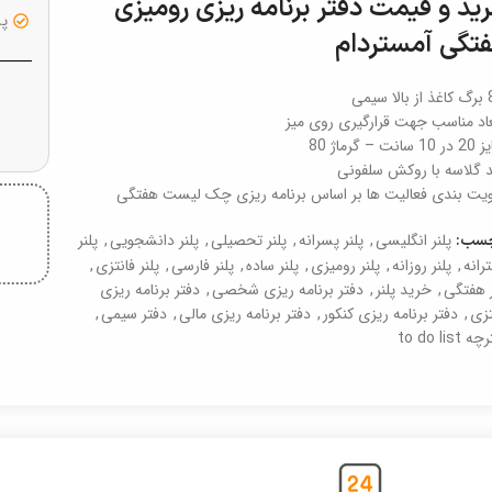
ید و قیمت دفتر برنامه ریزی رومیزی
پشت
تگی آمستردام
اد مناسب جهت قرارگیری روی میز
نت – گرماژ 80
 گلاسه با روکش سلفونی
ویت بندی فعالیت ها بر اساس برنامه ریزی چک لیست هفتگی
پلنر انگلیسی
,
پلنر پسرانه
,
پلنر تحصیلی
,
پلنر دانشجویی
,
پلنر
چسب:
رانه
,
پلنر روزانه
,
پلنر رومیزی
,
پلنر ساده
,
پلنر فارسی
,
پلنر فانتزی
,
ر هفتگی
,
خرید پلنر
,
دفتر برنامه ریزی شخصی
,
دفتر برنامه ریزی
تزی
,
دفتر برنامه ریزی کنکور
,
دفتر برنامه ریزی مالی
,
دفتر سیمی
,
to do list