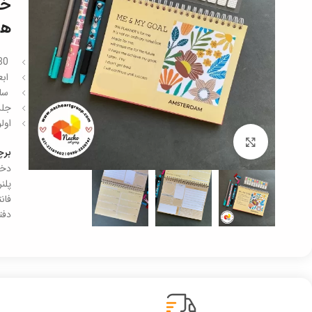
خر
هف
80 برگ کاغذ از بالا سیمی
ابع
سایز 20 در 10 سا
جلد
اول
برای بزرگنمایی کلیک کنید
بر
دخت
پلن
فان
دفترچه 