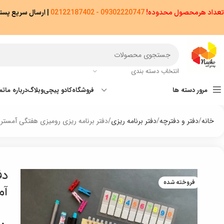
تعداد هرمحصول محدوده!
09302220747 - 02122187402
|
ارسال سریع پستی پیشتاز/اکسپ
انتخاب دسته بندی
مرور دسته ها
فروشگاه
کادو پیچی
وبلاگ
درباره ما
تم
خانه
دفتر و دفترچه
دفتر برنامه ریزی
دفتر برنامه ریزی رومیزی هفتگی آمسترد
دف
فروخته شده
آم