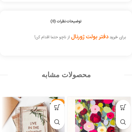
توضیحات
نظرات (0)
دفتر بولت ژورنال
برای
از ناچو حتما اقدام کن!
خرید
محصولات مشابه
-29%