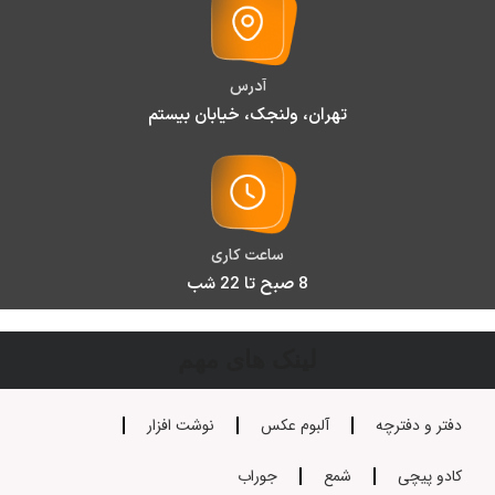
آدرس
تهران، ولنجک، خیابان بیستم
ساعت کاری
8 صبح تا 22 شب
لینک های مهم
دفتر و دفترچه
آلبوم عکس
نوشت افزار
کادو پیچی
شمع
جوراب