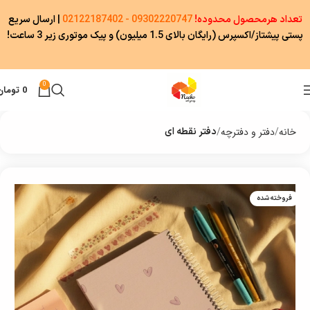
تعداد هرمحصول محدوده!
09302220747 - 02122187402
|
ارسال سریع
پستی پیشتاز/اکسپرس (رایگان بالای 1.5 میلیون) و پیک موتوری زیر 3 ساعت!
0
0
تومان
خانه
دفتر و دفترچه
دفتر نقطه ای
فروخته شده