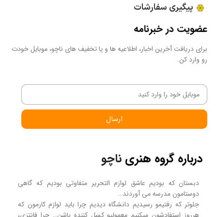
پیگیری سفارشات
عضویت در خبرنامه
برای دریافت آخرین اخبار، اطلاعیه ها و یا تخفیف های ناچو، موبایل خودت
رو وارد کن.
ارسال
درباره گروه هنری
ناچو
دبستان که بودیم عاشق لوازم التحریر متفاوتی بودیم که گاهی
دوستامون مدرسه می آوردند…
جلوتر که رفتیمو رسیدیم دانشگاه دیدیم چرا باید لوازم کارمون که
هرروز استفادشون میکنیم معمولیو کسل کننده باشن… چرا فانتزی،