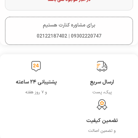
برای مشاوره کنارت هستیم
09302220747 | 02122187402
ارسال سریع
پشتیبانی ۲۴ ساعته
پیک، پست
و ۷ روز هفته
تضمین کیفیت
و تضمین اصالت