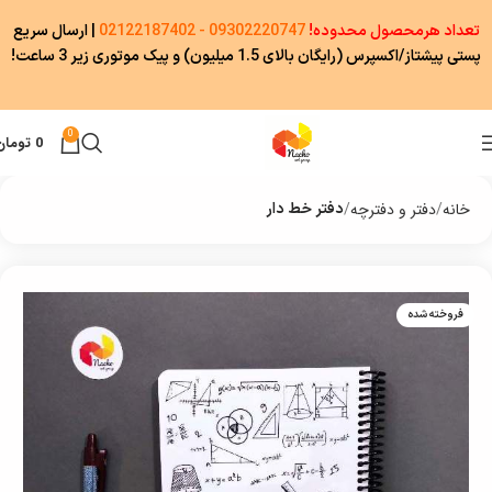
تعداد هرمحصول محدوده!
09302220747 - 02122187402
|
ارسال سریع
پستی پیشتاز/اکسپرس (رایگان بالای 1.5 میلیون) و پیک موتوری زیر 3 ساعت!
0
0
تومان
خانه
دفتر و دفترچه
دفتر خط دار
فروخته شده