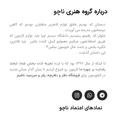
درباره گروه هنری
ناچو
دبستان که بودیم عاشق لوازم التحریر متفاوتی بودیم که گاهی
دوستامون مدرسه می آوردند…
جلوتر که رفتیمو رسیدیم دانشگاه دیدیم چرا باید لوازم کارمون که
هرروز استفادشون میکنیم معمولیو کسل کننده باشن… چرا فانتزی،
انگیزه بخش و باعث حال خوبمون نباشن؟!
این داستان گذشت …
تا اینکه از سال ۱۳۹۷ بود که با ایده
تجربه لذت بخش شما، لبخند
کارمون رو شروع کردیم تا بنیان گذار سبکی جدید
رضایت بر چهره ما
در کشورمون برای
فروشگاه
دفتر و دفترچه، پلنر و سررسید
باشیم.
نمادهای
اعتماد
ناچو