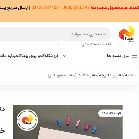
تعداد هرمحصول محدوده!
09302220747 - 02122187402
|
ارسال سریع پستی پیشتاز/اکسپ
انتخاب دسته بندی
مرور دسته ها
فروشگاه
کادو پیچی
وبلاگ
درباره ما
تم
خانه
دفتر و دفترچه
دفتر خط دار
دفتر مشق قلبی
دف
فروخته شده
خر