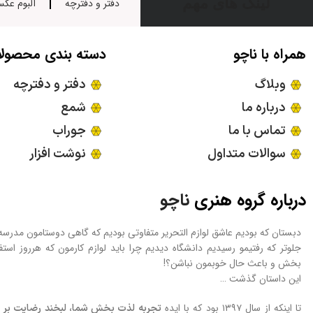
لینک های مهم
دفتر و دفترچه
آلبوم عک
همراه با ناچو
دسته بندی محصول
وبلاگ
دفتر و دفترچه
درباره ما
شمع
تماس با ما
جوراب
سوالات متداول
نوشت افزار
درباره گروه هنری
ناچو
دبستان که بودیم عاشق لوازم التحریر متفاوتی بودیم که گاهی دوستامون مدرس
جلوتر که رفتیمو رسیدیم دانشگاه دیدیم چرا باید لوازم کارمون که هرروز است
بخش و باعث حال خوبمون نباشن؟!
این داستان گذشت …
تا اینکه از سال ۱۳۹۷ بود که با ایده
تجربه لذت بخش شما، لبخند رضایت بر چ