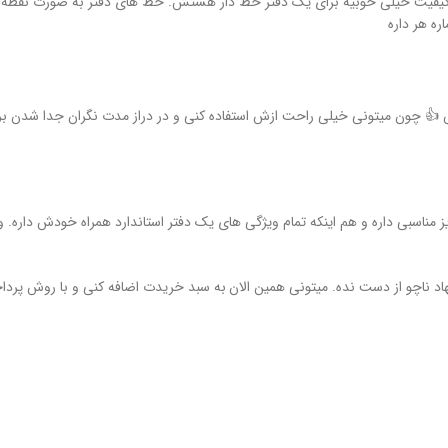
فید رنگ و با گرماژ 80 اندونزی تولید شده که کیفیت خیلی خوبیه برای یک دفتر خط دار هستش. خط های دف
ره هر داره
ش 👍 چون میتونی خیلی راحت ازش استفاده کنی و در دراز مدت نگران جدا شدن بر
ز مناسبی داره و هم اینکه تمام ویژگی های یک دفتر استاندارد همراه خودش داره. 
د ناچو از دست نده. میتونی همین الان
به سبد خریدت اضافه کنی و با روش پرداخ