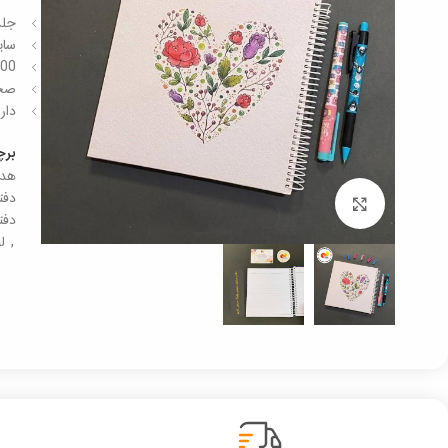
جلد
سایز 20 در 20 
100 برگ سفید رنگ – و
صحا
دار
بر
هدی
دفت
برای بزرگنمایی کلیک کنید
دفت
,
ل