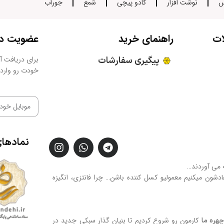
س
نوشت افزار
کادو پیچی
شمع
جوراب
ات
راهنمای خرید
عضویت در 
پیگیری سفارشات
برای دریافت آخ
خودت رو وارد 
نمادها
ه می آوردند…
فادشون میکنیم معمولیو کسل کننده باشن… چرا فانتزی، انگیزه
کارمون رو شروع کردیم تا بنیان گذار سبکی جدید در
هره ما