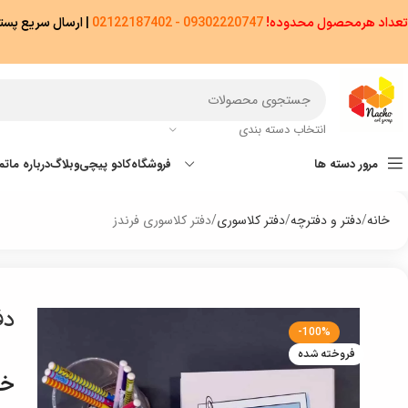
تعداد هرمحصول محدوده!
09302220747 - 02122187402
|
ارسال سریع پستی پیشتاز/اکسپ
انتخاب دسته بندی
مرور دسته ها
فروشگاه
کادو پیچی
وبلاگ
درباره ما
تم
خانه
دفتر و دفترچه
دفتر کلاسوری
دفتر کلاسوری فرندز
دف
-100%
فروخته شده
خر