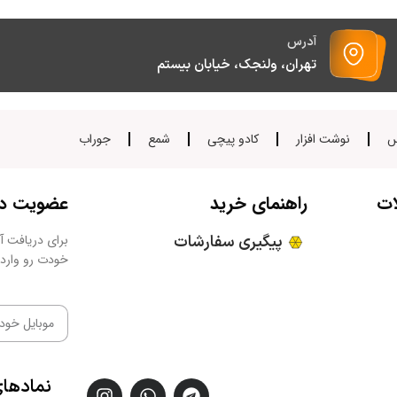
آدرس
تهران، ولنجک، خیابان بیستم
س
نوشت افزار
کادو پیچی
شمع
جوراب
ات
راهنمای خرید
عضویت در 
پیگیری سفارشات
برای دریافت آخ
خودت رو وارد 
نمادها