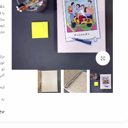
دفت
با 
منا
ابعاد 30 * 21 * 3 سانت و دا
جلد
برا
برای بزرگنمایی کلیک کنید
نوی
تو 
کنی
این
به 
بر