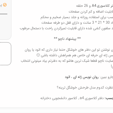
پشت
و 26 حلقه
ر کلاسوری A4
قابلیت اضافه و کم کردن صفحات
سب برای استفاده روزانه و جلد بسیار ضخیم و محکم
رای قفل دو طرفه صفحات
 سلفون کشی شده دارای قابلیت تمیزکردن راحت با دستمال مرطوب
** پیشنهاد ناچو **
ی نوشتن تو این دفتر های خوشکل حتما نیاز داری که اتود یا روان
س ژله ای حرفه ای خاص هم همراهش داشته باشی 🙂
سایت ناچو قطعا شیک ترین هاشو که به دفترتم بیاد میتونی انتخاب
!
جارو ببین:
روان نویس ژله ای
،
اتود
نظرت کدوم مدل طرحش خوشگل ترینه؟
دفتر کلاسوری a4
,
کلاسور دانشجویی دخترانه
چسب: