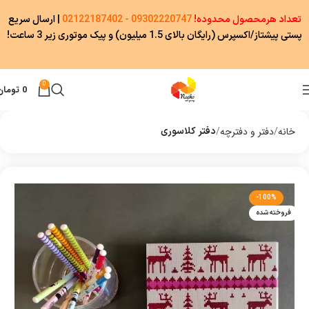
تعداد هرمحصول محدوده!
09302220747 - 02122187402
|
ارسال سریع
پستی پیشتاز/اکسپرس (رایگان بالای 1.5 میلیون) و پیک موتوری زیر 3 ساعت!
0
0
تومان
خانه
دفتر و دفترچه
دفتر کلاسوری
-100%
فروخته شده