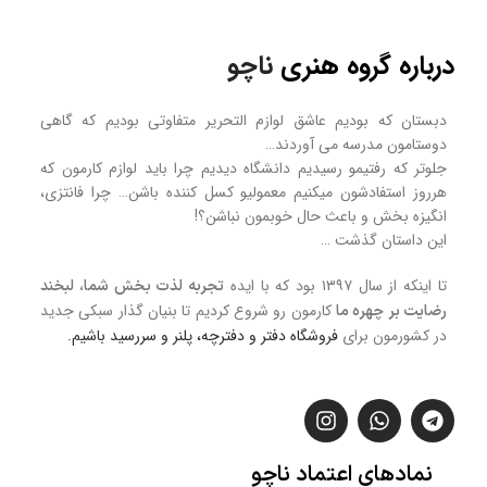
درباره گروه هنری
ناچو
دبستان که بودیم عاشق لوازم التحریر متفاوتی بودیم که گاهی
دوستامون مدرسه می آوردند…
جلوتر که رفتیمو رسیدیم دانشگاه دیدیم چرا باید لوازم کارمون که
هرروز استفادشون میکنیم معمولیو کسل کننده باشن… چرا فانتزی،
انگیزه بخش و باعث حال خوبمون نباشن؟!
این داستان گذشت …
تا اینکه از سال ۱۳۹۷ بود که با ایده
تجربه لذت بخش شما، لبخند
کارمون رو شروع کردیم تا بنیان گذار سبکی جدید
رضایت بر چهره ما
در کشورمون برای
فروشگاه
دفتر و دفترچه، پلنر و سررسید
باشیم.
نمادهای
اعتماد
ناچو