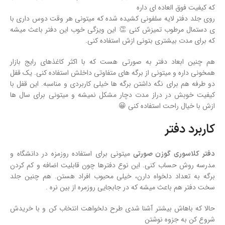
که کیفیت فوق العاده ای داره
روی جلد دفتر لایه سلفونی کشیده شده که میتونی هر وقت دوس داری با
ی دستمال مرطوب تمیزش کنی 👏 این ویزگی خوب این دفتر باعث میشه
که برای مدت بیشتری بتونی ازش استفاده کنی.
هم چنین ابعاد دفتر به صورتی هست که با اکثر کاغذهای رایج بازار
همخونی داره و میتونی از برگه های متفاوتی داخلش استفاده کنی. یک قفل
دو طرفه هم برای نگه داشتن برگه ها خیلی کاربردی و مناسبه. این قفل با
کیفیت خوبش در دراز مدت دچار مشکل نمیشه و میتونی برای سال ها
ازش با خیال راحت استفاده کنی 😀
کاربرد دفتر
میتونی برای استفاده روزمزه در دانشگاه و
دفتر کلاسوری گوزن صورتی
مدرسه روش حساب کنی. این نوع دفترها چون قابلیت اضافه و کم کردن
برگه به تعداد دلخواه دارن، خیلی محبوب افراد هستن. هم چنین جلد
سخت دفتر هم باعث میشه که در جابجایی روزمره از بین نره .
حالا که باهاش بیشتر آشنا شدی طرح دلخواهت انتخاب کن و با خریدش
شروع کن به جزوه نوشتن