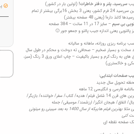
یب
(اولین بار در کشور)
سررسید، پلنر و دفتر خاطرات!
پشت
اولین سررسید 24 فرم کشور، یعنی 3 بخش 16برگی بیشتر از تمام
دها کاغذ داره! (یعنی 48 صفحه بیشتر)
– سایز 17 در 11 سانت – 384 صفحه
تویی بی سیم
ز پالتویی یعنی اندازه جیب پالتو و جمعو جور 🙂
سب برنامه ریزی روزانه، ماهانه و سالیانه
 سخت و بسیار ضخیم – صحافی ته دوخت و محکم در طول سال
ورق های به رنگ کرم و بسیار باکیفیت – چاپ اعلای ورق 3 رنگ (سبز،
ی و خاکستری)
یب صفحات ابتدایی:
حظه تحویل سال جدید
لنامه فارسی و انگلیسی 12 ماهه
* ترین های قرن 14 شامل فیلم/ هدیه/ کتاب/ سفر/ خواننده/ بازیگر/
ال/ اتفاق/ هیجان انگیز/ ارزشمند/ موسیقی/ جمله
یعنی مثلا بهترین فیلم هاییکه از سال 1400 به بعد میبینی رو میتونی
ت کنی
ک صفحه نقطه ای