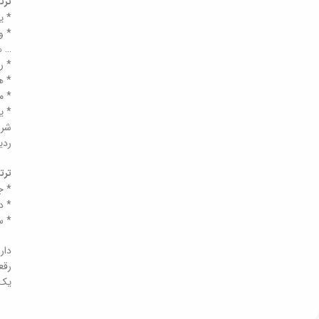
ترت
* ی
* و
… هست
* ردیا
* ه
* م
* ی
شرو
ردیاب
ترت
* ج
* دو
* س
دار
رقع
یک 