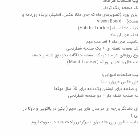
یب صفحات هر ماه:
ک صفحه رنگ کردنی
یژن بورد (تصویرهای ماه که جای مثلا عکس، استیکر، بریده روزنامه یا
) – Vision Board
ب عادات ماه (Habits Tracker)
دف های آن ماه
ناسبت های ماه + اقدامات مهم
ک صفحه نقطه ای + یک صفحه شطرنجی
ع روزهای هر ماه در یک صفحه جداگانه بجز پنج شنبه و جمعه
 حال و احوال روزانه (Mood Tracker)
یب صفحات انتهایی:
ای عکس عزیزان شما
 صفحه برای نوشتن یک نامه برای 50 سال دیگه!
ه صفحه نقطه دار + دو صفحه شطرنجی
ای نشانگر پارچه ای در مدل های بی سیم ( یکی در پالتویی و دوتا در
ی )
لایه سلفون روی جلد برای تمیزکردن راحت جلد در صورت لزوم