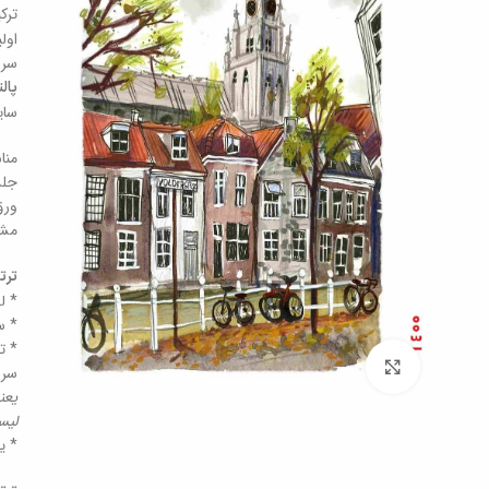
ترک
سررسی
پال
سای
منا
جلد
مشک
ترت
* ل
* سا
برای بزرگنمایی کلیک کنید
سری
لیس
* ی