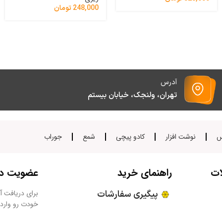
248,000
تومان
آدرس
تهران، ولنجک، خیابان بیستم
س
نوشت افزار
کادو پیچی
شمع
جوراب
ات
راهنمای خرید
عضویت در 
پیگیری سفارشات
برای دریافت آخ
خودت رو وارد 