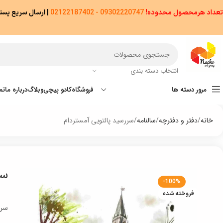
تعداد هرمحصول محدوده!
09302220747 - 02122187402
|
ارسال سریع پستی پیشتاز/اکسپ
انتخاب دسته بندی
مرور دسته ها
فروشگاه
کادو پیچی
وبلاگ
درباره ما
تم
خانه
دفتر و دفترچه
سالنامه
سررسید پالتویی آمستردام
سر
-100%
فروخته شده
سررس