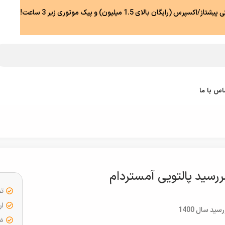
رس (رایگان بالای 1.5 میلیون) و پیک موتوری زیر 3 ساعت!
اس با ما
رسید پالتویی آمستردام
تض
ار
ید سال 1400
ضما