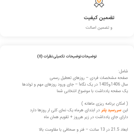
تضمین کیفیت
و تضمین اصالت
توضیحات
توضیحات تکمیلی
نظرات (0)
شامل:
صفحه مشخصات فردی – روزهای تعطیل رسمی
سال 1406و1405 در یک نگاه! – جای ورود روزهای مهم و تولدها
یک صفحه یادداشت با موضوع انتخابی شما
( امکان برنامه ریزی ماهانه )
این
در ابتدای هرماه یک نمای کلی ار روزها دارد
سررسید پلنر
دارای جای یادداشت در زیر هرروز + تقویم همان ماه
ابعاد 21.5 در 13 سانت – فنر و صحافی با مقاومت بالا