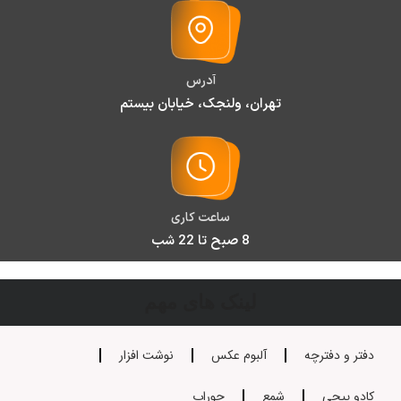
آدرس
تهران، ولنجک، خیابان بیستم
ساعت کاری
8 صبح تا 22 شب
لینک های مهم
دفتر و دفترچه
آلبوم عکس
نوشت افزار
کادو پیچی
شمع
جوراب