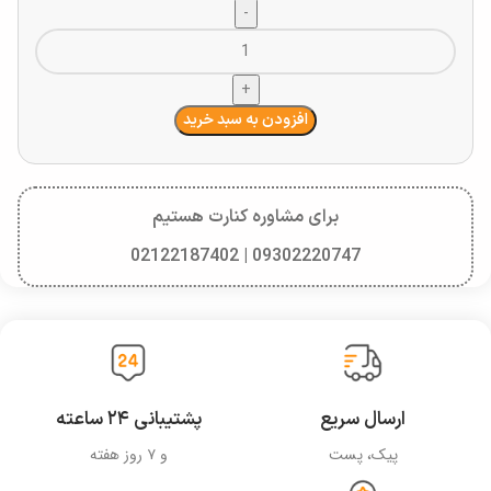
افزودن به سبد خرید
برای مشاوره کنارت هستیم
09302220747 | 02122187402
ارسال سریع
پشتیبانی ۲۴ ساعته
پیک، پست
و ۷ روز هفته