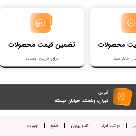
یت محصولات
تضمین قیمت محصولات
نان خاطر شما
برای خریدی بصرفه
آدرس
تهران، ولنجک، خیابان بیستم
س
نوشت افزار
کادو پیچی
شمع
جوراب