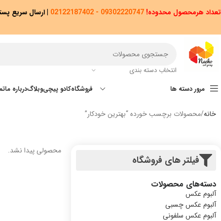
تعداد هرمحصول محدوده!
09302220747 - 02122187402
|
ارسال سریع پستی پیشتاز/اکس
انتخاب دسته بندی
مرور دسته ها
فروشگاه
کادو پیچی
وبلاگ
درباره ما
تم
خانه
محصولات برچسب خورده “بهترین خودکار”
محصولی پیدا نشد.
فیلتر های فروشگاه
دسته‌های محصولات
آلبوم عکس
آلبوم عکس چسبی
آلبوم عکس سلفونی