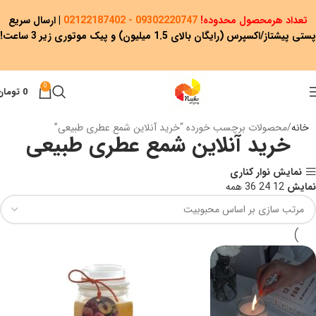
تعداد هرمحصول محدوده!
09302220747 - 02122187402
|
ارسال سریع
پستی پیشتاز/اکسپرس (رایگان بالای 1.5 میلیون) و پیک موتوری زیر 3 ساعت!
0
0
تومان
خانه
محصولات برچسب خورده “خرید آنلاین شمع عطری طبیعی”
خرید آنلاین شمع عطری طبیعی
نمایش نوار کناری
نمایش
12
24
36
همه