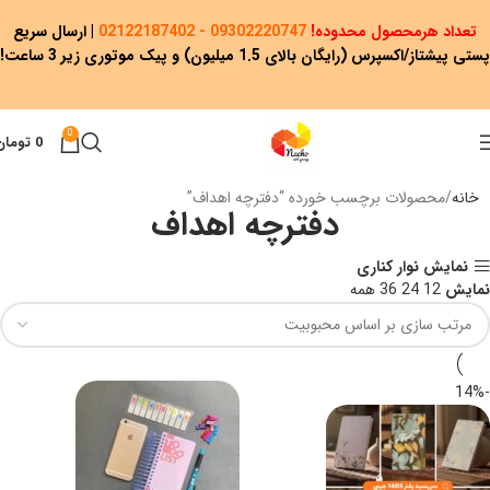
تعداد هرمحصول محدوده!
09302220747 - 02122187402
|
ارسال سریع
پستی پیشتاز/اکسپرس (رایگان بالای 1.5 میلیون) و پیک موتوری زیر 3 ساعت!
0
0
تومان
خانه
محصولات برچسب خورده “دفترچه اهداف”
دفترچه اهداف
نمایش نوار کناری
نمایش
12
24
36
همه
-14%