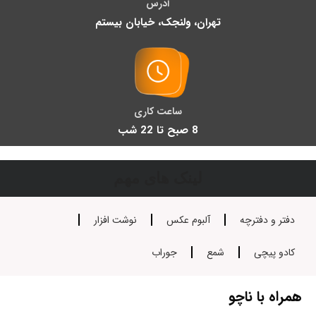
آدرس
تهران، ولنجک، خیابان بیستم
ساعت کاری
8 صبح تا 22 شب
لینک های مهم
دفتر و دفترچه
آلبوم عکس
نوشت افزار
کادو پیچی
شمع
جوراب
همراه با ناچو