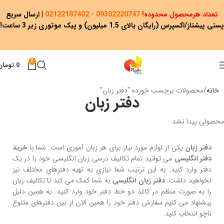
تعداد هرمحصول محدوده!
09302220747 - 02122187402
|
ارسال سریع
پستی پیشتاز/اکسپرس (رایگان بالای 1.5 میلیون) و پیک موتوری زیر 3 ساعت!
0
0
تومان
خانه
محصولات برچسب خورده “دفتر زبان”
دفتر زبان
محصولی پیدا نشد.
دفتر زبان
یکی از لوازم مورد نیاز برای هر زبان آموزی است. شما با
خرید
دفتر انگلیسی
می توانید تمام تکالیف درسی زبان انگلیسی خود را در یک
دفتر وارد کنید. به این ترتیب شما نیازی به تهیه دفترهای مختلف نیز
نخواهید داشت.
دفتر زبان انگلیسی
به شما کمک می کند تا تکالیف زبان
را به صورت منظم در کاغذ دو خط دفتر خود وارد کنید. به همین دلیل
پیشنهاد می کنیم سفارش دفتر خود را همین الان از بین دفترهای متنوع
ناچو انتخاب کنید.