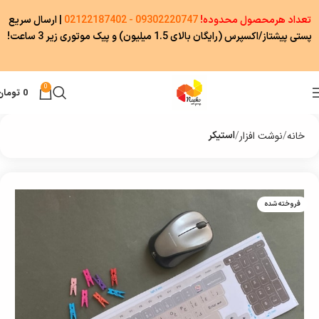
تعداد هرمحصول محدوده!
09302220747 - 02122187402
|
ارسال سریع
پستی پیشتاز/اکسپرس (رایگان بالای 1.5 میلیون) و پیک موتوری زیر 3 ساعت!
0
0
تومان
خانه
نوشت افزار
استیکر
فروخته شده