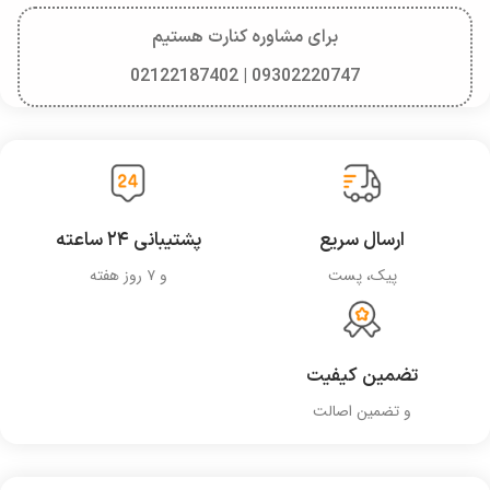
برای مشاوره کنارت هستیم
09302220747 | 02122187402
ارسال سریع
پشتیبانی ۲۴ ساعته
پیک، پست
و ۷ روز هفته
تضمین کیفیت
و تضمین اصالت