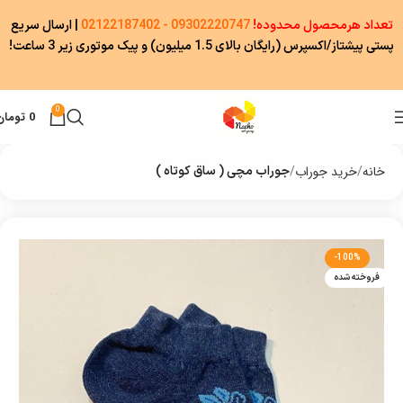
تعداد هرمحصول محدوده!
09302220747 - 02122187402
|
ارسال سریع
پستی پیشتاز/اکسپرس (رایگان بالای 1.5 میلیون) و پیک موتوری زیر 3 ساعت!
0
0
تومان
خانه
خرید جوراب
جوراب مچی ( ساق کوتاه )
-100%
فروخته شده