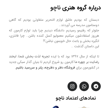
درباره گروه هنری
ناچو
دبستان که بودیم عاشق لوازم التحریر متفاوتی بودیم که گاهی
دوستامون مدرسه می آوردند…
جلوتر که رفتیمو رسیدیم دانشگاه دیدیم چرا باید لوازم کارمون که
هرروز استفادشون میکنیم معمولیو کسل کننده باشن… چرا فانتزی،
انگیزه بخش و باعث حال خوبمون نباشن؟!
این داستان گذشت …
تا اینکه از سال ۱۳۹۷ بود که با ایده
تجربه لذت بخش شما، لبخند
کارمون رو شروع کردیم تا بنیان گذار سبکی جدید
رضایت بر چهره ما
در کشورمون برای
فروشگاه
دفتر و دفترچه، پلنر و سررسید
باشیم.
نمادهای
اعتماد
ناچو