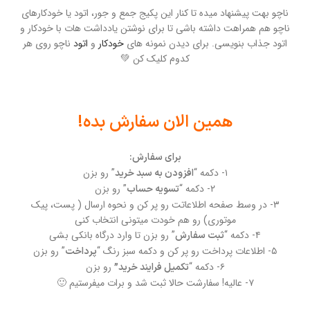
ناچو بهت پیشنهاد میده تا کنار این پکیج جمع و جور، اتود یا خودکارهای
ناچو هم همراهت داشته باشی تا برای نوشتن یادداشت هات با خودکار و
اتود جذاب بنویسی. برای دیدن نمونه های
خودکار
و
اتود
ناچو روی هر
کدوم کلیک کن 💚
همین الان سفارش بده!
برای سفارش:
۱- دکمه “
” رو بزن
افزودن به سبد خرید
۲- دکمه “
” رو بزن
تسویه حساب
۳- در وسط صفحه اطلاعاتت رو پر کن و نحوه ارسال ( پست، پیک
موتوری) رو هم خودت میتونی انتخاب کنی
۴- دکمه “
” رو بزن تا وارد درگاه بانکی بشی
ثبت سفارش
۵- اطلاعات پرداخت رو پر کن و دکمه سبز رنگ “
” رو بزن
پرداخت
۶- دکمه “
رو بزن
تکمیل فرایند خرید”
۷- عالیه! سفارشت حالا ثبت شد و برات میفرستیم 🙂