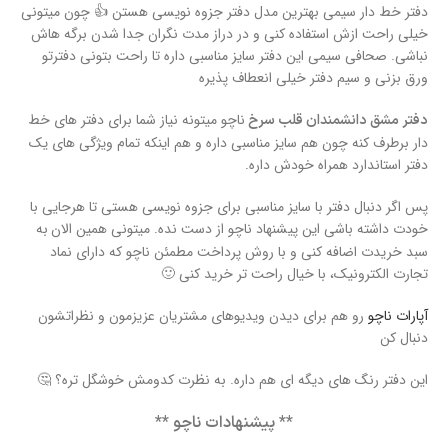
دفتر خط دار سیمی بهترین مدل دفتر جزوه نویسی هستن 👍 چون میتونی
خیلی راحت ازش استفاده کنی و در دراز مدت نگران جدا شدن برگه هاش
نباشی. صحافی سیمی این دفتر سایز مناسبی داره تا راحت بتونی دفترتو
ورق بزنی و سیم دفتر خیلی انعطاف پذیره
ناچو میتونه نیاز شما برای دفتر های خط
دفتر مشق دانشمندان قلب سرخ
دار برطرف کنه چون هم سایز مناسبی داره و هم اینکه تمام ویژگی های یک
دفتر استاندارد همراه خودش داره.
پس اگر دنبال دفتر با سایز مناسبی برای جزوه نویسی هستی تا هرجایی با
خودت داشته باشی این پیشنهاد ناچو از دست نده. میتونی همین الان
به
سبد خریدت اضافه کنی و با روش پرداخت مطمئن ناچو که دارای نماد
تجارت الکترونیک، با خیال راحت تر خرید کنی 🙂
آپارات ناچو
رو هم برای دیدن ویدیوهای مشتریان عزیزمون و نظراتشون
دنبال کن
این دفتر رنگ های دیگه ای هم داره. به نظرت کدومش خوشگل تره؟ 🤔
** پیشنهادات ناچو **