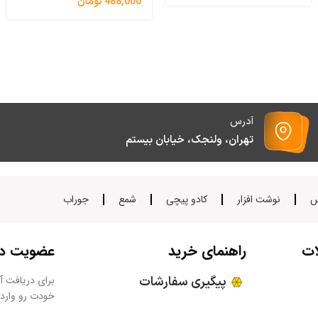
488,000
تومان
آدرس
تهران، ولنجک، خیابان بیستم
س
نوشت افزار
کادو پیچی
شمع
جوراب
ات
راهنمای خرید
عضویت در 
پیگیری سفارشات
برای دریافت آخ
خودت رو وارد 