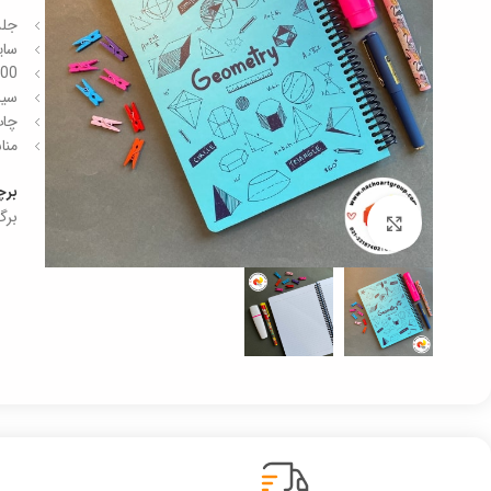
جلد
سایز 23 در 16.5
100 برگ سفید رنگ – و
سیم
چاپ
منا
بر
برگ
برای بزرگنمایی کلیک کنید