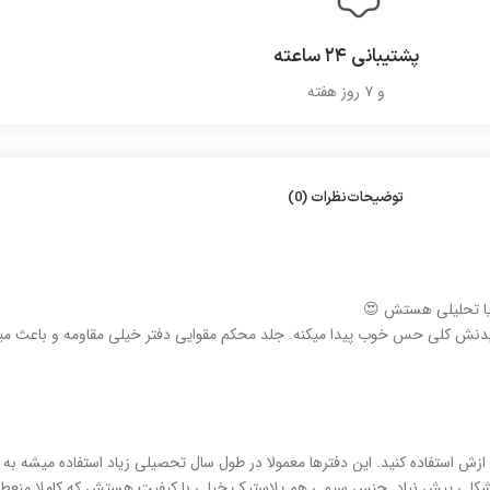
پشتیبانی ۲۴ ساعته
و ۷ روز هفته
توضیحات
نظرات (0)
یا تحلیلی هستش 😍
با دیدنش کلی حس خوب پیدا میکنه. جلد محکم مقوایی دفتر خیلی مقاومه و باعث می
ازش استفاده کنید. این دفترها معمولا در طول سال تحصیلی زیاد استفاده میش
 مشکلی پیش نیاد. جنس سیمی هم پلاستیک خیلی با کیفیت هستش که کاملا منعط