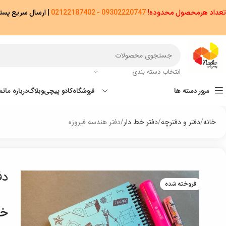
تعداد هرمحصول محدوده!
09302220747 - 02122187402
|
ارسال سریع پستی پیشتاز/اکسپ
انتخاب دسته بندی
مرور دسته ها
فروشگاه
کادو پیچی
وبلاگ
درباره ما
تم
خانه
دفتر و دفترچه
دفتر خط دار
دفتر هندسه فیروزه
دف
فروخته شده
خر