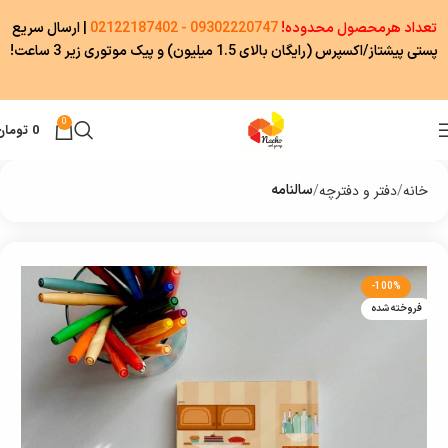
تعداد هرمحصول محدوده!
09302220747 - 02122187402
|
ارسال سریع
پستی پیشتاز/اکسپرس (رایگان بالای 1.5 میلیون) و پیک موتوری زیر 3 ساعت!
0
0
تومان
خانه
دفتر و دفترچه
سالنامه
-100%
فروخته شده