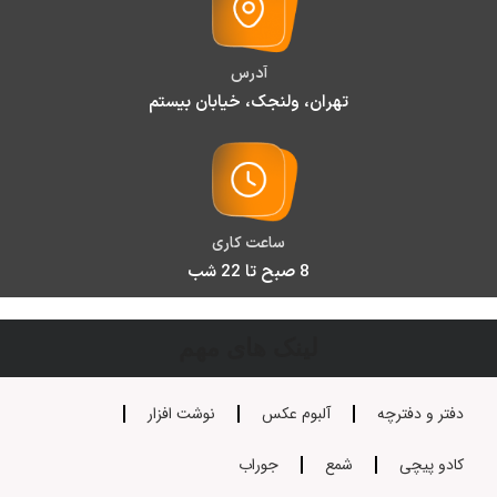
آدرس
تهران، ولنجک، خیابان بیستم
ساعت کاری
8 صبح تا 22 شب
لینک های مهم
دفتر و دفترچه
آلبوم عکس
نوشت افزار
کادو پیچی
شمع
جوراب