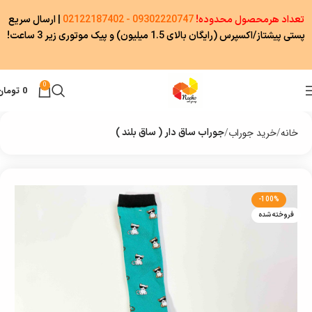
تعداد هرمحصول محدوده!
09302220747 - 02122187402
|
ارسال سریع
پستی پیشتاز/اکسپرس (رایگان بالای 1.5 میلیون) و پیک موتوری زیر 3 ساعت!
0
0
تومان
خانه
خرید جوراب
جوراب ساق دار ( ساق بلند )
-100%
فروخته شده