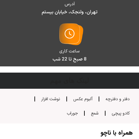
آدرس
تهران، ولنجک، خیابان بیستم
ساعت کاری
8 صبح تا 22 شب
لینک های مهم
دفتر و دفترچه
آلبوم عکس
نوشت افزار
کادو پیچی
شمع
جوراب
همراه با ناچو