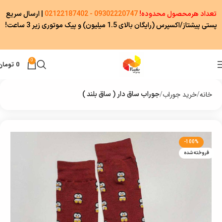
تعداد هرمحصول محدوده!
09302220747 - 02122187402
|
ارسال سریع
پستی پیشتاز/اکسپرس (رایگان بالای 1.5 میلیون) و پیک موتوری زیر 3 ساعت!
0
0
تومان
خانه
خرید جوراب
جوراب ساق دار ( ساق بلند )
-100%
فروخته شده