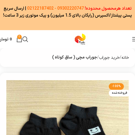
تعداد هرمحصول محدوده!
09302220747 - 02122187402
|
ارسال سریع
پستی پیشتاز/اکسپرس (رایگان بالای 1.5 میلیون) و پیک موتوری زیر 3 ساعت!
0
0
تومان
خانه
خرید جوراب
جوراب مچی ( ساق کوتاه )
-100%
فروخته شده