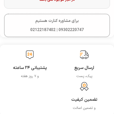
برای مشاوره کنارت هستیم
09302220747 | 02122187402
ارسال سریع
پشتیبانی ۲۴ ساعته
پیک، پست
و ۷ روز هفته
تضمین کیفیت
و تضمین اصالت