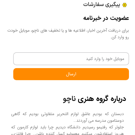
پیگیری سفارشات
عضویت در خبرنامه
برای دریافت آخرین اخبار، اطلاعیه ها و یا تخفیف های ناچو، موبایل خودت
رو وارد کن.
ارسال
درباره گروه هنری
ناچو
دبستان که بودیم عاشق لوازم التحریر متفاوتی بودیم که گاهی
دوستامون مدرسه می آوردند…
جلوتر که رفتیمو رسیدیم دانشگاه دیدیم چرا باید لوازم کارمون که
هرروز استفادشون میکنیم معمولیو کسل کننده باشن… چرا فانتزی،