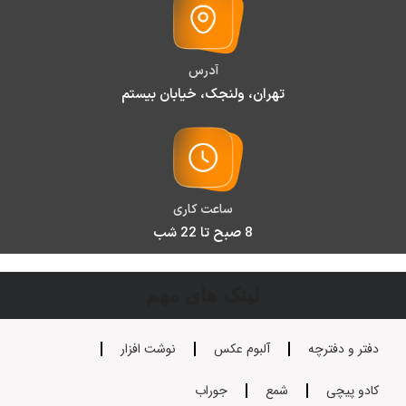
آدرس
تهران، ولنجک، خیابان بیستم
ساعت کاری
8 صبح تا 22 شب
لینک های مهم
دفتر و دفترچه
آلبوم عکس
نوشت افزار
کادو پیچی
شمع
جوراب