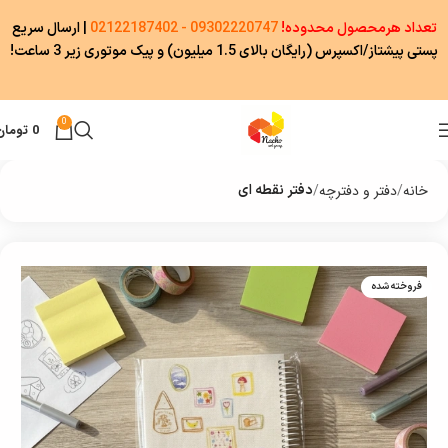
تعداد هرمحصول محدوده!
09302220747 - 02122187402
|
ارسال سریع
پستی پیشتاز/اکسپرس (رایگان بالای 1.5 میلیون) و پیک موتوری زیر 3 ساعت!
0
0
تومان
خانه
دفتر و دفترچه
دفتر نقطه ای
فروخته شده