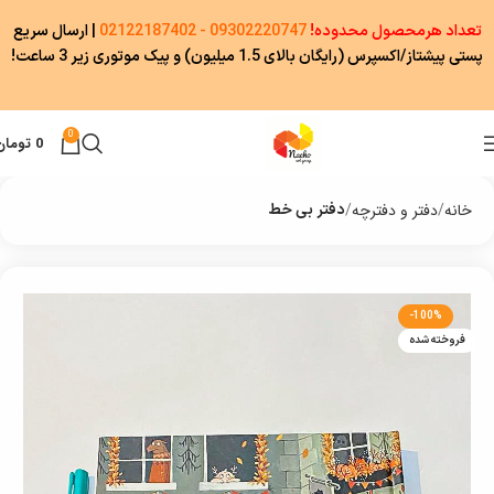
تعداد هرمحصول محدوده!
09302220747 - 02122187402
|
ارسال سریع
پستی پیشتاز/اکسپرس (رایگان بالای 1.5 میلیون) و پیک موتوری زیر 3 ساعت!
0
0
تومان
خانه
دفتر و دفترچه
دفتر بی خط
-100%
فروخته شده