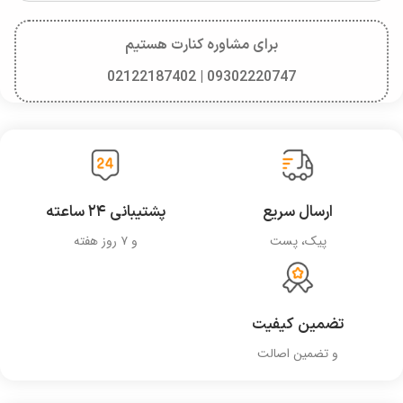
برای مشاوره کنارت هستیم
09302220747 | 02122187402
ارسال سریع
پشتیبانی ۲۴ ساعته
پیک، پست
و ۷ روز هفته
تضمین کیفیت
و تضمین اصالت