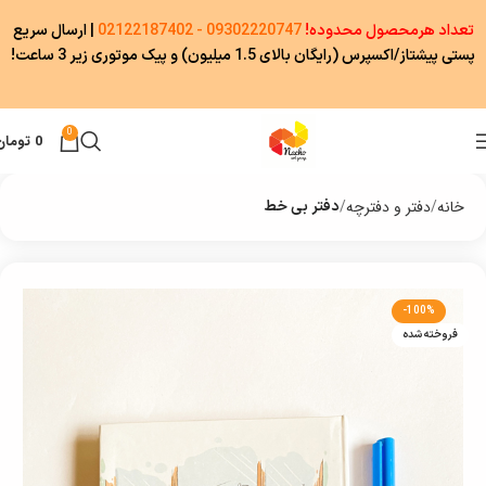
تعداد هرمحصول محدوده!
09302220747 - 02122187402
|
ارسال سریع
پستی پیشتاز/اکسپرس (رایگان بالای 1.5 میلیون) و پیک موتوری زیر 3 ساعت!
0
0
تومان
خانه
دفتر و دفترچه
دفتر بی خط
-100%
فروخته شده