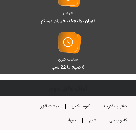
آدرس
تهران، ولنجک، خیابان بیستم
ساعت کاری
8 صبح تا 22 شب
لینک های مهم
دفتر و دفترچه
آلبوم عکس
نوشت افزار
کادو پیچی
شمع
جوراب