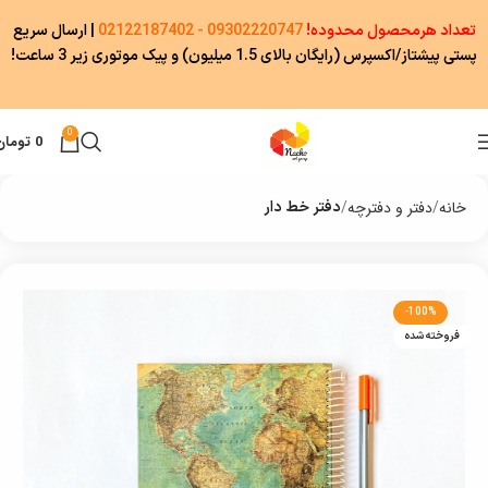
تعداد هرمحصول محدوده!
09302220747 - 02122187402
|
ارسال سریع
پستی پیشتاز/اکسپرس (رایگان بالای 1.5 میلیون) و پیک موتوری زیر 3 ساعت!
0
0
تومان
خانه
دفتر و دفترچه
دفتر خط دار
-100%
فروخته شده