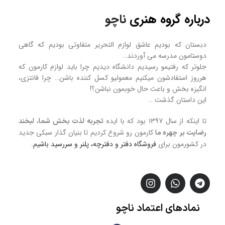
درباره گروه هنری
ناچو
دبستان که بودیم عاشق لوازم التحریر متفاوتی بودیم که گاهی
دوستامون مدرسه می آوردند…
جلوتر که رفتیمو رسیدیم دانشگاه دیدیم چرا باید لوازم کارمون که
هرروز استفادشون میکنیم معمولیو کسل کننده باشن… چرا فانتزی،
انگیزه بخش و باعث حال خوبمون نباشن؟!
این داستان گذشت …
تا اینکه از سال ۱۳۹۷ بود که با ایده
تجربه لذت بخش شما، لبخند
کارمون رو شروع کردیم تا بنیان گذار سبکی جدید
رضایت بر چهره ما
در کشورمون برای
فروشگاه
دفتر و دفترچه، پلنر و سررسید
باشیم.
نمادهای
اعتماد
ناچو