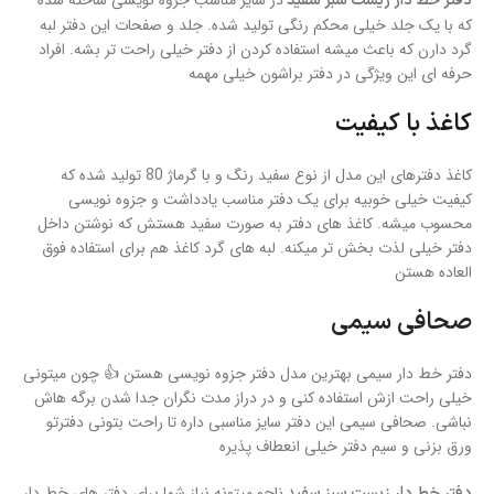
در سایز مناسب جزوه نویسی ساخته شده
دفتر خط دار زیست سبز سفید
که با یک جلد خیلی محکم رنگی تولید شده. جلد و صفحات این دفتر لبه
گرد دارن که باعث میشه استفاده کردن از دفتر خیلی راحت تر بشه. افراد
حرفه ای این ویژگی در دفتر براشون خیلی مهمه
کاغذ با کیفیت
کاغذ دفترهای این مدل از نوع سفید رنگ و با گرماژ 80 تولید شده که
کیفیت خیلی خوبیه برای یک دفتر مناسب یادداشت و جزوه نویسی
محسوب میشه. کاغذ های دفتر به صورت سفید هستش که نوشتن داخل
دفتر خیلی لذت بخش تر میکنه. لبه های گرد کاغذ هم برای استفاده فوق
العاده هستن
صحافی سیمی
دفتر خط دار سیمی بهترین مدل دفتر جزوه نویسی هستن 👍 چون میتونی
خیلی راحت ازش استفاده کنی و در دراز مدت نگران جدا شدن برگه هاش
نباشی. صحافی سیمی این دفتر سایز مناسبی داره تا راحت بتونی دفترتو
ورق بزنی و سیم دفتر خیلی انعطاف پذیره
ناچو میتونه نیاز شما برای دفتر های خط دار
دفتر خط دار زیست سبز سفید