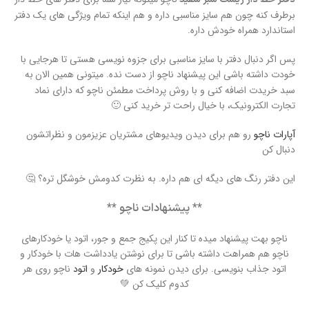
برطرف کنه چون هم سایز مناسبی داره و هم اینکه تمام ویژگی های یک دفتر
استاندارد همراه خودش داره.
پس اگر دنبال دفتر با سایز مناسبی برای جزوه نویسی هستی تا هرجایی با
خودت داشته باشی این پیشنهاد ناچو از دست نده. میتونی همین الان
به
سبد خریدت اضافه کنی و با روش پرداخت مطمئن ناچو که دارای نماد
تجارت الکترونیک، با خیال راحت تر خرید کنی 🙂
آپارات ناچو
رو هم برای دیدن ویدیوهای مشتریان عزیزمون و نظراتشون
دنبال کن
این دفتر رنگ های دیگه ای هم داره. به نظرت کدومش خوشگل تره؟ 🤔
** پیشنهادات ناچو **
ناچو بهت پیشنهاد میده تا کنار این پکیج جمع و جور، اتود یا خودکارهای
ناچو هم همراهت داشته باشی تا برای نوشتن یادداشت هات با خودکار و
اتود جذاب بنویسی. برای دیدن نمونه های
خودکار
و
اتود
ناچو روی هر
کدوم کلیک کن 💚