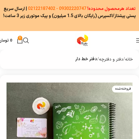
تعداد هرمحصول محدوده!
09302220747 - 02122187402
|
ارسال سریع
پستی پیشتاز/اکسپرس (رایگان بالای 1.5 میلیون) و پیک موتوری زیر 3 ساعت!
0
0
تومان
خانه
دفتر و دفترچه
دفتر خط دار
فروخته شده