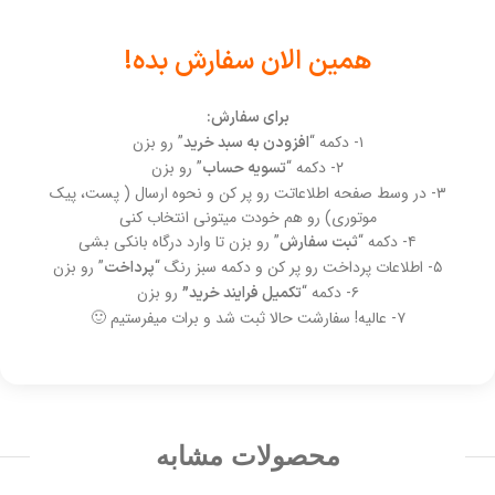
همین الان سفارش بده!
برای سفارش:
۱- دکمه “
” رو بزن
افزودن به سبد خرید
۲- دکمه “
” رو بزن
تسویه حساب
۳- در وسط صفحه اطلاعاتت رو پر کن و نحوه ارسال ( پست، پیک
موتوری) رو هم خودت میتونی انتخاب کنی
۴- دکمه “
” رو بزن تا وارد درگاه بانکی بشی
ثبت سفارش
۵- اطلاعات پرداخت رو پر کن و دکمه سبز رنگ “
” رو بزن
پرداخت
۶- دکمه “
رو بزن
تکمیل فرایند خرید”
۷- عالیه! سفارشت حالا ثبت شد و برات میفرستیم 🙂
محصولات مشابه