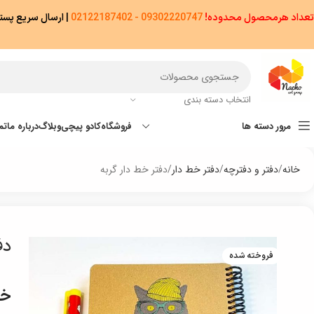
تعداد هرمحصول محدوده!
09302220747 - 02122187402
|
ارسال سریع پستی پیشتاز/اکسپ
انتخاب دسته بندی
مرور دسته ها
فروشگاه
کادو پیچی
وبلاگ
درباره ما
تم
خانه
دفتر و دفترچه
دفتر خط دار
دفتر خط دار گربه
دف
فروخته شده
خر