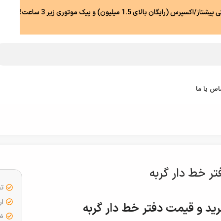
رس (رایگان بالای 1.5 میلیون) و پیک موتوری زیر 3 ساعت!
اس با ما
تر خط دار گربه
تض
ار
ید و قیمت دفتر خط دار گربه
ضما