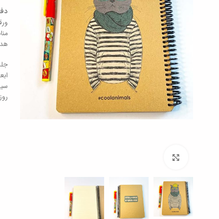
دفت
ورق
منا
هدی
جلد
ابعاد کل 16 در 21 س
سیم
روز
برای بزرگنمایی کلیک کنید