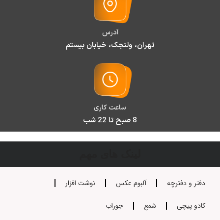
آدرس
تهران، ولنجک، خیابان بیستم
ساعت کاری
8 صبح تا 22 شب
لینک های مهم
دفتر و دفترچه
آلبوم عکس
نوشت افزار
کادو پیچی
شمع
جوراب