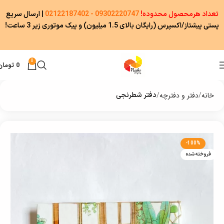
تعداد هرمحصول محدوده!
09302220747 - 02122187402
|
ارسال سریع
پستی پیشتاز/اکسپرس (رایگان بالای 1.5 میلیون) و پیک موتوری زیر 3 ساعت!
0
0
تومان
خانه
دفتر و دفترچه
دفتر شطرنجی
-100%
فروخته شده