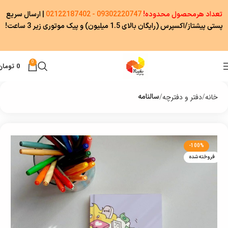
تعداد هرمحصول محدوده!
09302220747 - 02122187402
|
ارسال سریع
پستی پیشتاز/اکسپرس (رایگان بالای 1.5 میلیون) و پیک موتوری زیر 3 ساعت!
0
0
تومان
خانه
دفتر و دفترچه
سالنامه
-100%
فروخته شده