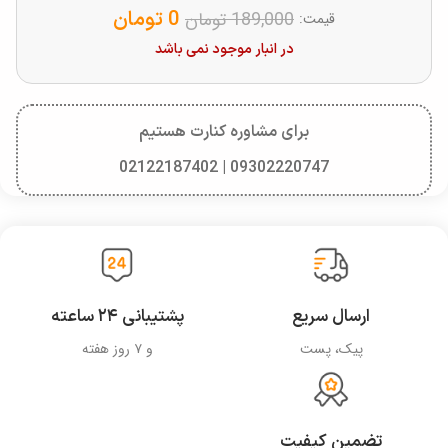
0
تومان
189,000
تومان
قیمت:
در انبار موجود نمی باشد
برای مشاوره کنارت هستیم
09302220747 | 02122187402
ارسال سریع
پشتیبانی ۲۴ ساعته
پیک، پست
و ۷ روز هفته
تضمین کیفیت