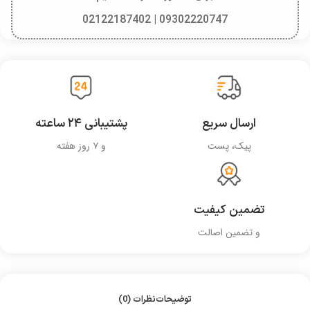
09302220747 | 02122187402
ارسال سریع
پشتیبانی ۲۴ ساعته
پیک، پست
و ۷ روز هفته
تضمین کیفیت
و تضمین اصالت
توضیحات
نظرات (0)