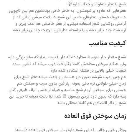
شمع با عطر متفاوت و جذاب داره 😻
عطرهایی که علاوه بر تنوعشون، به خاطر خاص بودنشون هم بین ناچویی
ها معروف هستن. عطرهای خاص این شمع ها باعث میشن زمانی که از
آرامش روشنایی شمع استفاده میکنی، از عطر خاصش هم لذت ببری و
آرامشت چند برابر بشه و یا بواسطه عطرشون انرژیت چندبن برابر بشه
کیفیت مناسب
با توجه به اینکه سایز بزرگی داره
شمع معطر جار متوسط ستاره دنباله دار
ولی هنگام سوختن سطحش کاملا یکنواخت ذوب میشه که نشون میده
کیفیت خیلی بالایی در فیتیله استفاده شده داره
هم چنین درب شیشه بدون درز هستش و باعث میشه عطر شمع برای
زمان خیلی طولانی تره باقی بمونه. پارافین بدون سرب و سبکش هم
حسابی برای سوختن آروم شمع مناسبه و فتیله از جنس الیاف طبیعی کتان
پنبه داره که بدون دود کردن میسوزه 👏 همه اینا باعث میشه تا خرید این
شمع از نظر اقتصادی هم کاملا منطقی باشه
زمان سوختن فوق العاده
ویژگی خیلی جالبی که این شمع داره زمان سوختن فوق العاده عالیشه!