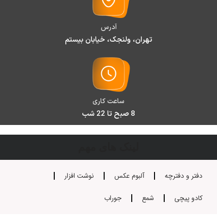
آدرس
تهران، ولنجک، خیابان بیستم
ساعت کاری
8 صبح تا 22 شب
لینک های مهم
دفتر و دفترچه
آلبوم عکس
نوشت افزار
کادو پیچی
شمع
جوراب