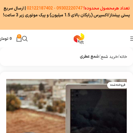
تعداد هرمحصول محدوده!
09302220747 - 02122187402
|
ارسال سریع
پستی پیشتاز/اکسپرس (رایگان بالای 1.5 میلیون) و پیک موتوری زیر 3 ساعت!
0
0
تومان
خانه
خرید شمع
شمع عطری
فروخته شده