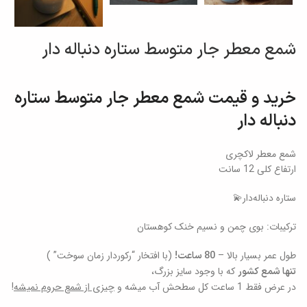
شمع معطر جار متوسط ستاره دنباله دار
خرید و قیمت شمع معطر جار متوسط ستاره
دنباله دار
شمع معطر لاکچری
ارتفاع کلی 12 سانت
ستاره دنباله‌دار💫
ترکیبات: بوی چمن و نسیم خنک کوهستان
طول عمر بسیار بالا –
(با افتخار “رکوردار زمان سوخت” )
80 ساعت!
که با وجود سایز بزرگ،
تنها شمع کشور
در عرض فقط 1 ساعت کل سطحش آب میشه و
چیزی از شمع حروم نمیشه
!