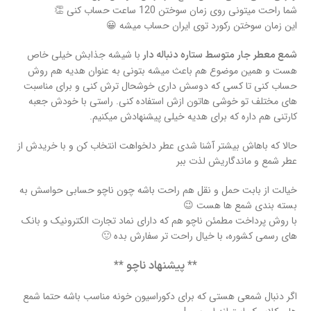
شما راحت میتونی روی زمان سوختن 120 ساعت حساب کنی 👏
این زمان سوختن رکورد توی ایران حساب میشه 😀
با شیشه جذابش خیلی خاص
شمع معطر جار متوسط ستاره دنباله دار
هست و همین موضوع هم باعث میشه بتونی به عنوان هدیه هم روش
حساب کنی تا کسی که دوسش داری خوشحال ترش کنی و برای مناسبت
های مختلف تو خوشی هاتون ازش استفاده کنی. راستی با خودش جعبه
کارتنی هم داره که برای هدیه خیلی پیشنهادش میکنیم.
حالا که باهاش بیشتر آشنا شدی عطر دلخواهت انتخاب کن و با خریدش از
عطر شمع و ماندگاریش لذت ببر
خیالت از بابت حمل و نقل هم راحت باشه چون ناچو حسابی حواسش به
بسته بندی شمع ها هست 😉
با روش پرداخت مطمئن ناچو هم که دارای نماد تجارت الکترونیک و بانک
های رسمی کشوره، با خیال راحت تر سفارش بده 🙂
** پیشنهاد ناچو **
اگر دنبال شمعی هستی که برای دکوراسیون خونه مناسب باشه حتما شمع