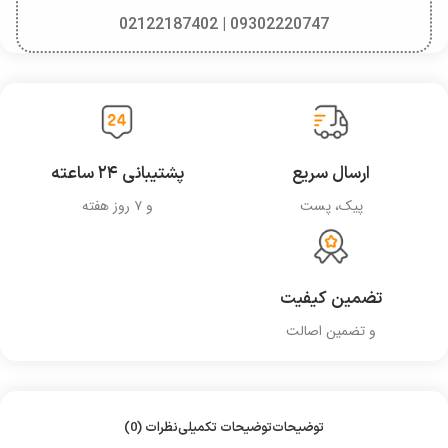
09302220747 | 02122187402
ارسال سریع
پشتیبانی ۲۴ ساعته
پیک، پست
و ۷ روز هفته
تضمین کیفیت
و تضمین اصالت
توضیحات
توضیحات تکمیلی
نظرات (0)