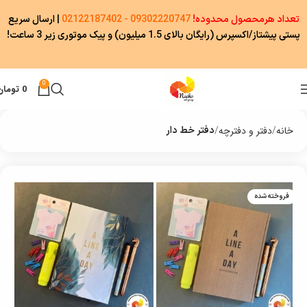
تعداد هرمحصول محدوده!
09302220747 - 02122187402
|
ارسال سریع
پستی پیشتاز/اکسپرس (رایگان بالای 1.5 میلیون) و پیک موتوری زیر 3 ساعت!
0
0
تومان
خانه
دفتر و دفترچه
دفتر خط دار
فروخته شده