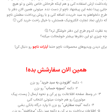
یادداشت ازش استفاده کنی و هم اینکه طرحاش خاص باشن و تو هیچ
جایی پیدا نشه این پیشنهاد ناچو از دست نده. میتونی همین الان دفتر با
طرح دلخواهتو به سبد خریدت اضافه کنی و با روش پرداخت مطمئن ناچو
که دارای نماد تجارت الکترونیک هستش، با خیال راحت خرید کنی 🙂
به نظرت کدوم طرح این دفتر خوشگل تره؟ 🤔
چه چیزی تو این دفترها بیشتر خوشحالت میکنه؟
برای دیدن ویدیوهای محصولات ناچو حتما
رو دنبال کن!
آپارات ناچو
همین الان سفارشش بده!
۱- دکمه “
” رو بزن
افزودن به سبد خرید
۲- دکمه “
” رو بزن
تسویه حساب
۳- در وسط صفحه اطلاعاتت رو پر کن و نحوه ارسال ( پست، پیک
موتوری) رو هم خودت میتونی انتخاب کنی
۴- دکمه “
” رو بزن تا وارد درگاه بانکی بشی
ثبت سفارش
۵- اطلاعات پرداخت رو پر کن و دکمه سبز رنگ “
” رو بزن
پرداخت