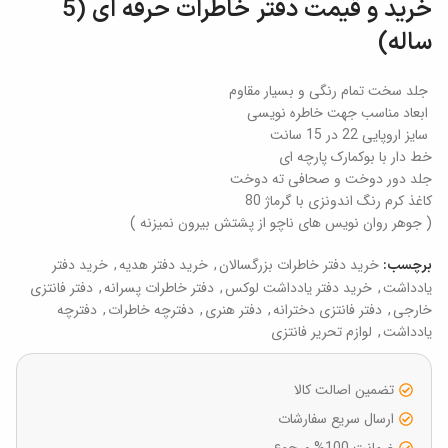
خرید و قیمت دفتر خاطرات حرفه ای (5
ساله)
جلد سخت تمام رنگی و بسیار مقاوم
ابعاد مناسب جهت خاطره نویسی
سایز اروپایی 22 در 15 سانت
خط دار با بوکمارک پارچه ای
جلد دور دوخت و صحافی ته دوخت
کاغذ کرم رنگ اندونزی با گرماژ 80
( جوهر روان نویس های ناچو از پشتش بیرون نمیزنه )
خرید دفتر خاطرات بزرگسالان
,
خرید دفتر هدیه
,
خرید دفتر
برچسب:
یادداشت
,
خرید دفتر یادداشت لوکس
,
دفتر خاطرات پسرانه
,
دفتر فانتزی
خارجی
,
دفتر فانتزی دخترانه
,
دفتر هنری
,
دفترچه خاطرات
,
دفترچه
یادداشت
,
لوازم تحریر فانتزی
تضمین اصالت کالا
ارسال سریع سفارشات
ضمانت 100% مرجوع