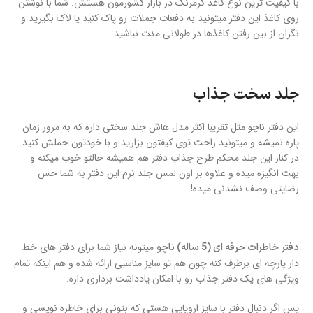
با کیفیت ترین نوع کاغذ کرمرنگ در بازار کشورمون هستش. شما با نوشتن
روی کاغذ این دفتر میتونید به دفعات جملات رو پاک کنید یا لاک بگیرید و
نگران از بین رفتن کاغذها در طولانی مدت نباشید.
جلد سخت جذاب
این دفتر ناچو مثل تقریبا اکثر مدل هاش جلد سختی داره که به مرور زمان
پاره نمیشه و میتونید راحت توی کیفتون بزارید و با خودتون حملش کنید.
در کنار این جلد محکم طرح جذاب دفتر هم همیشه حالتو خوب میکنه و
بهت انگیزه میده و علاوه بر اون لمس جلد نرم این دفتر به شما حس
رضایتی وصف نشدنی میده!
میتونه نیاز شما برای دفتر های خط
دفتر خاطرات حرفه ای (5 ساله) ناچو
دار پارچه ای برطرف کنه چون هم تو سایز مناسبی ارائه شده و هم اینکه تمام
ویژگی های یک دفتر جذاب رو با امکان یادداشت برداری داره.
پس اگر دنبال دفتر با سایز اروپایی هستی که بتونی برای خاطره نویسی و