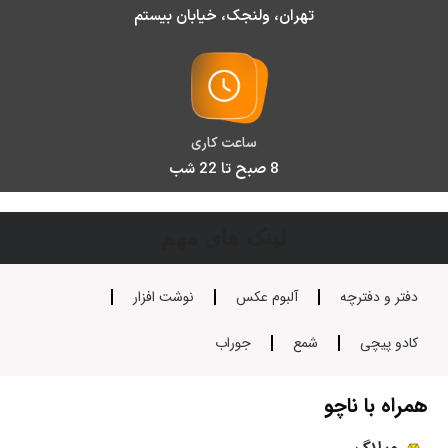
تهران، ولنجک، خیابان بیستم
ساعت کاری
8 صبح تا 22 شب
لینک های مهم
دفتر و دفترچه
آلبوم عکس
نوشت افزار
کادو پیچی
شمع
جوراب
همراه با ناچو