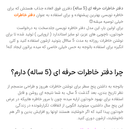
دفتری فوق العاده جذاب هستش که برای
دفتر خاطرات حرفه ای (5 ساله)
خاطره نویسی بهترین پیشنهاده و برای استفاده به عنوان
دفتر خاطرات
خیلی توصیه میشه😍
برای اولین بار، این مدل دفتر خاطره نویسی جلدسخت به درخواست
خودتون، ناچویی های عزیز، تو سایز استاندارد ( اروپایی ) تولید شده تا برای
نوشتن خاطرات روزانه به مدت 5 ساااال بتونید ازشون استفاده کنید و کلی
انگیزه برای استفاده باتوجه به حس خیلی خاصی که میده براتون ایجاد کنه!
چرا دفتر خاطرات حرفه ای (5 ساله) دارم؟
باتوجه به داشتن پنج سطر برای نوشتن خاطرات هرروز و طراحی منسجم از
نظر تاریخ بندی، بعد گذشت 5 سال، به شما نتیجه ای روشن و قابل
استفاده برای بهبود خودتون ارایه میده؛ چون با مرور خاطره هاییکه در عرض
این پنج سال داشتین، میتونید الگویی از اتفاقات تکرارشونده در زندگی
خودتون پیدا کنید که اگر خوشایند هستند اونها رو افزایش بدین و اگر هم
ناخوشایند، ازشون دوری کنید.