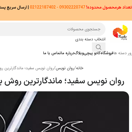
تعداد هرمحصول محدوده!
09302220747 - 02122187402
|
ارسال سریع پستی پیشتاز/اکسپ
انتخاب دسته بندی
ور دسته ها
فروشگاه
کادو پیچی
وبلاگ
درباره ما
تماس با ما
خانه
روان نویس
روان نویس سفید؛ ماندگارترین رو
روان نویس سفید؛ ماندگارترین روش بر