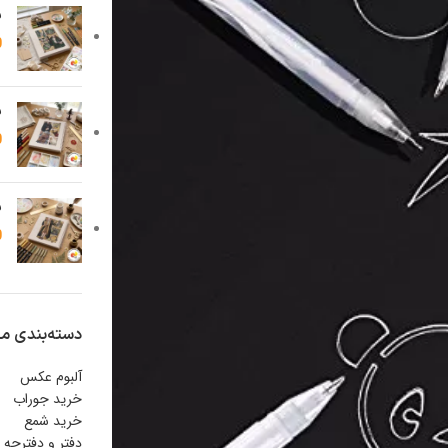
ب
0
ب
0
ب
0
دسته‌بندی م
آلبوم عکس
خرید جوراب
خرید شمع
دفتر و دفترچه